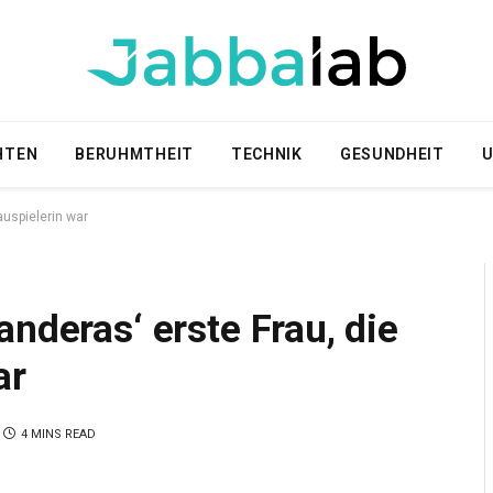
HTEN
BERUHMTHEIT
TECHNIK
GESUNDHEIT
U
auspielerin war
anderas‘ erste Frau, die
ar
4 MINS READ