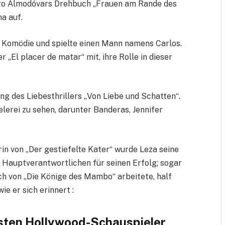
edro Almodóvars Drehbuch „Frauen am Rande des
a auf.
 Komödie und spielte einen Mann namens Carlos.
r „El placer de matar“ mit, ihre Rolle in dieser
ng des Liebesthrillers „Von Liebe und Schatten“.
lerei zu sehen, darunter Banderas, Jennifer
in von „Der gestiefelte Kater“ wurde Leza seine
der Hauptverantwortlichen für seinen Erfolg; sogar
ch von „Die Könige des Mambo“ arbeitete, half
ie er sich erinnert :
sten Hollywood-Schauspieler