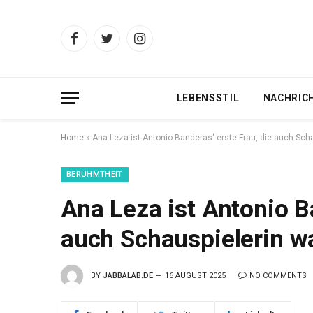
Facebook
Twitter
Instagram
LEBENSSTIL
NACHRIC
Home
»
Ana Leza ist Antonio Banderas‘ erste Frau, die auch Sch
BERUHMTHEIT
Ana Leza ist Antonio B
auch Schauspielerin w
BY
JABBALAB.DE
16 AUGUST 2025
NO COMMENTS