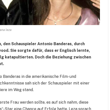
ana leza
, den Schauspieler Antonio Banderas, durch
ood. Sie sorgte dafür, dass er Englisch lernte,
olg katapultierten. Doch die Beziehung zwischen
ut.
o Banderas in die amerikanische Film- und
hkenntnisse sah sich der Schauspieler mit einer
riere im Weg stand.
e erste Frau werden sollte, es auf sich nahm, diese
s“-Star eine Chance auf Erfolg hatte. Leza sprach