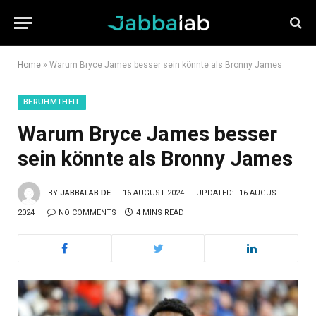
Home
»
Warum Bryce James besser sein könnte als Bronny James
BERUHMTHEIT
Warum Bryce James besser
sein könnte als Bronny James
BY
JABBALAB.DE
16 AUGUST 2024
UPDATED:
16 AUGUST
2024
NO COMMENTS
4 MINS READ