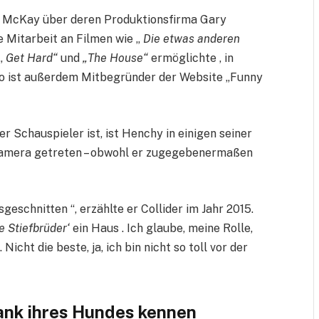
nd McKay über deren Produktionsfirma Gary
 Mitarbeit an Filmen wie „
Die etwas anderen
 „
Get Hard“
und
„The House“
ermöglichte , in
rio ist außerdem Mitbegründer der Website „Funny
er Schauspieler ist, ist Henchy in einigen seiner
e Kamera getreten – obwohl er zugegebenermaßen
sgeschnitten “, erzählte er Collider im Jahr 2015.
e Stiefbrüder‘
ein Haus . Ich glaube, meine Rolle,
icht die beste, ja, ich bin nicht so toll vor der
dank ihres Hundes kennen