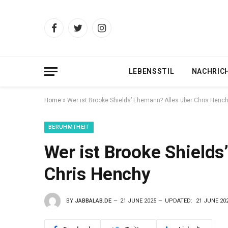
Facebook
Twitter
Instagram
LEBENSSTIL
NACHRIC
Home
»
Wer ist Brooke Shields’ Ehemann? Alles über Chris Henc
BERUHMTHEIT
Wer ist Brooke Shields
Chris Henchy
BY
JABBALAB.DE
21 JUNE 2025
UPDATED:
21 JUNE 20