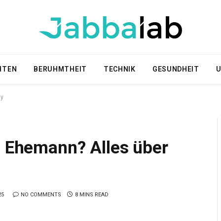
HTEN
BERUHMTHEIT
TECHNIK
GESUNDHEIT
U
hy
’ Ehemann? Alles über
25
NO COMMENTS
8 MINS READ