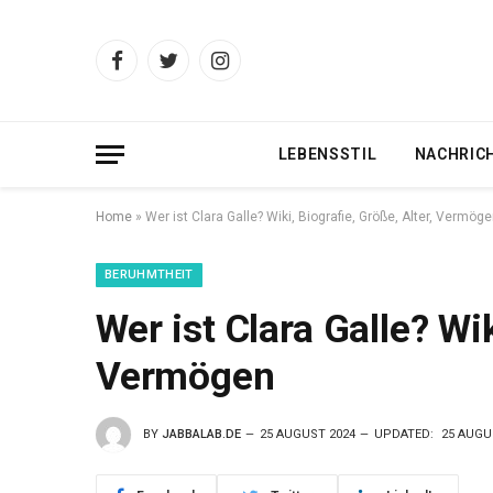
Facebook
Twitter
Instagram
LEBENSSTIL
NACHRIC
Home
»
Wer ist Clara Galle? Wiki, Biografie, Größe, Alter, Vermög
BERUHMTHEIT
Wer ist Clara Galle? Wik
Vermögen
BY
JABBALAB.DE
25 AUGUST 2024
UPDATED:
25 AUGU