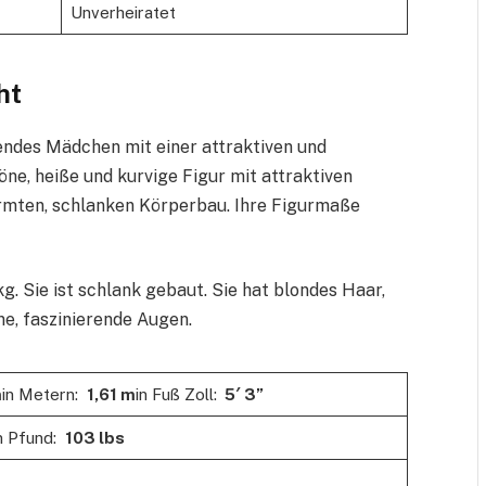
Unverheiratet
ht
ßendes Mädchen mit einer attraktiven und
öne, heiße und kurvige Figur mit attraktiven
mten, schlanken Körperbau. Ihre Figurmaße
g. Sie ist schlank gebaut. Sie hat blondes Haar,
e, faszinierende Augen.
m
in Metern:
1,61 m
in Fuß Zoll:
5′ 3”
n Pfund:
103 lbs