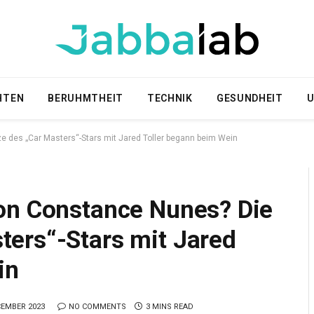
HTEN
BERUHMTHEIT
TECHNIK
GESUNDHEIT
U
des „Car Masters“-Stars mit Jared Toller begann beim Wein
on Constance Nunes? Die
ers“-Stars mit Jared
in
CEMBER 2023
NO COMMENTS
3 MINS READ