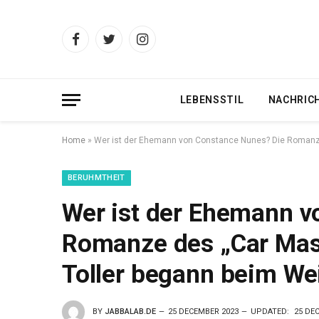
Facebook
Twitter
Instagram
LEBENSSTIL
NACHRIC
Home
»
Wer ist der Ehemann von Constance Nunes? Die Romanze 
BERUHMTHEIT
Wer ist der Ehemann v
Romanze des „Car Mast
Toller begann beim We
BY
JABBALAB.DE
25 DECEMBER 2023
UPDATED:
25 DE