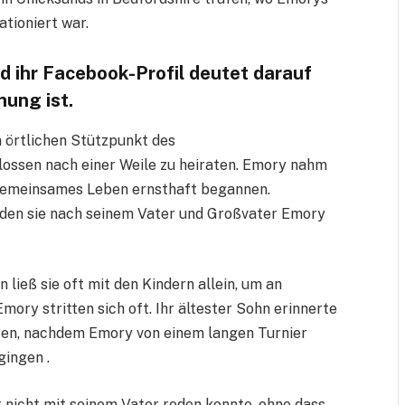
ationiert war.
nd ihr Facebook-Profil deutet darauf
hung ist.
m örtlichen Stützpunkt des
lossen nach einer Weile zu heiraten. Emory nahm
r gemeinsames Leben ernsthaft begannen.
den sie nach seinem Vater und Großvater Emory
 ließ sie oft mit den Kindern allein, um an
ory stritten sich oft. Ihr ältester Sohn erinnerte
nuten, nachdem Emory von einem langen Turnier
gingen .
t nicht mit seinem Vater reden konnte, ohne dass