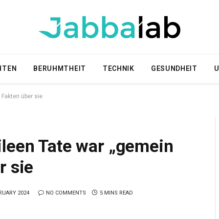
HTEN
BERUHMTHEIT
TECHNIK
GESUNDHEIT
U
 Fakten über sie
ileen Tate war „gemein
r sie
RUARY 2024
NO COMMENTS
5 MINS READ