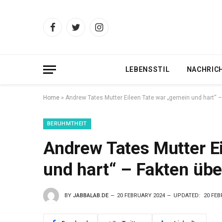
Facebook
Twitter
Instagram
LEBENSSTIL
NACHRIC
Home
»
Andrew Tates Mutter Eileen Tate war „gemein und hart“ –
BERUHMTHEIT
Andrew Tates Mutter E
und hart“ – Fakten übe
BY
JABBALAB.DE
20 FEBRUARY 2024
UPDATED:
20 FEB