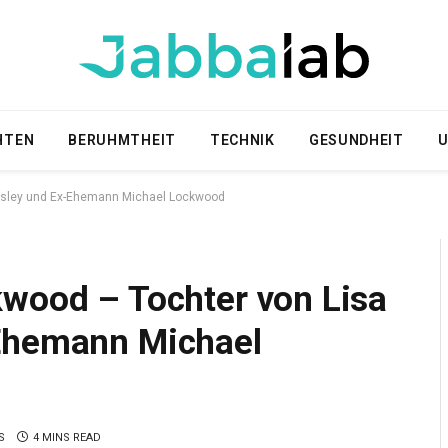
HTEN
BERUHMTHEIT
TECHNIK
GESUNDHEIT
U
resley und Ex-Ehemann Michael Lockwood
kwood – Tochter von Lisa
-Ehemann Michael
S
4 MINS READ