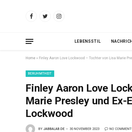
Facebook
Twitter
Instagram
LEBENSSTIL
NACHRIC
Home
»
Finley Aaron Love Lockwood – Tochter von Lisa Marie P
BERUHMTHEIT
Finley Aaron Love Loc
Marie Presley und Ex
Lockwood
BY
JABBALAB.DE
30 NOVEMBER 2023
NO COMMENT