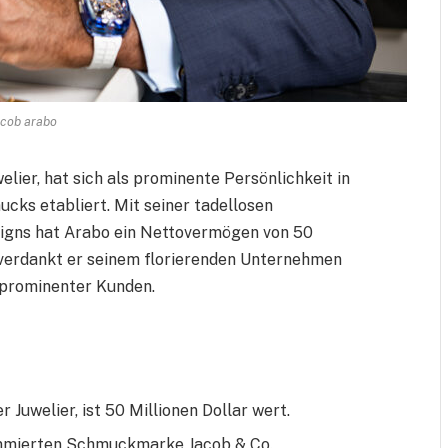
acob arabo
lier, hat sich als prominente Persönlichkeit in
cks etabliert. Mit seiner tadellosen
igns hat Arabo ein Nettovermögen von 50
g verdankt er seinem florierenden Unternehmen
 prominenter Kunden.
 Juwelier, ist 50 Millionen Dollar wert.
ommierten Schmuckmarke Jacob & Co.