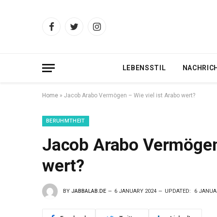
Facebook
Twitter
Instagram
LEBENSSTIL
NACHRIC
Home
»
Jacob Arabo Vermögen – Wie viel ist Arabo wert?
BERUHMTHEIT
Jacob Arabo Vermögen 
wert?
BY
JABBALAB.DE
6 JANUARY 2024
UPDATED:
6 JANUA