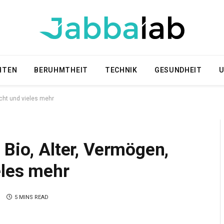
HTEN
BERUHMTHEIT
TECHNIK
GESUNDHEIT
U
icht und vieles mehr
 Bio, Alter, Vermögen,
eles mehr
S
5 MINS READ