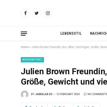
Facebook
Twitter
Instagram
LEBENSSTIL
NACHRIC
Home
»
Julien Brown Freundin, Bio, Alter, Vermögen, Größe, Gew
BERUHMTHEIT
Julien Brown Freundin,
Größe, Gewicht und vi
BY
JABBALAB.DE
12 FEBRUARY 2024
NO COMMENT