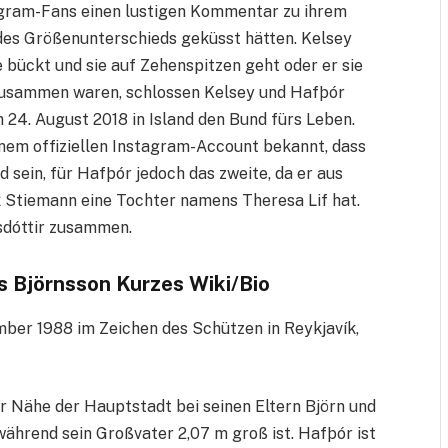
agram-Fans einen lustigen Kommentar zu ihrem
s des Größenunterschieds geküsst hätten. Kelsey
 bückt und sie auf Zehenspitzen geht oder er sie
zusammen waren, schlossen Kelsey und Hafþór
 24. August 2018 in Island den Bund fürs Leben.
inem offiziellen Instagram-Account bekannt, dass
d sein, für Hafþór jedoch das zweite, da er aus
 Stiemann eine Tochter namens Theresa Lif hat.
nsdóttir zusammen.
s Björnsson Kurzes Wiki/Bio
ber 1988 im Zeichen des Schützen in Reykjavík,
r Nähe der Hauptstadt bei seinen Eltern Björn und
 während sein Großvater 2,07 m groß ist. Hafþór ist