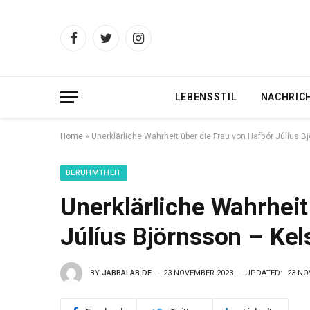
Facebook
Twitter
Instagram
LEBENSSTIL
NACHRIC
Home
»
Unerklärliche Wahrheit über die Frau von Hafþór Júlíus 
BERUHMTHEIT
Unerklärliche Wahrheit
Júlíus Björnsson – Ke
BY
JABBALAB.DE
23 NOVEMBER 2023
UPDATED:
23 NO