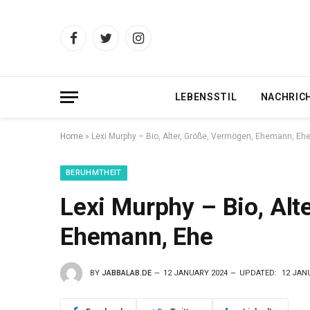
Facebook
Twitter
Instagram
LEBENSSTIL
NACHRIC
Home
»
Lexi Murphy – Bio, Alter, Größe, Vermögen, Ehemann, Eh
BERUHMTHEIT
Lexi Murphy – Bio, Alt
Ehemann, Ehe
BY
JABBALAB.DE
12 JANUARY 2024
UPDATED:
12 JAN