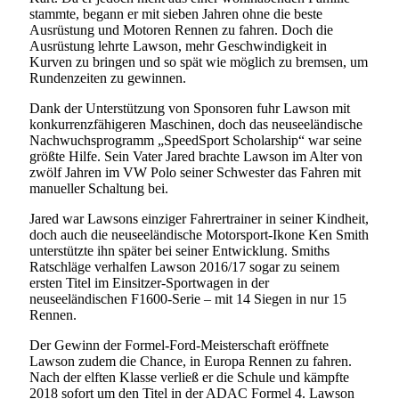
stammte, begann er mit sieben Jahren ohne die beste
Ausrüstung und Motoren Rennen zu fahren. Doch die
Ausrüstung lehrte Lawson, mehr Geschwindigkeit in
Kurven zu bringen und so spät wie möglich zu bremsen, um
Rundenzeiten zu gewinnen.
Dank der Unterstützung von Sponsoren fuhr Lawson mit
konkurrenzfähigeren Maschinen, doch das neuseeländische
Nachwuchsprogramm „SpeedSport Scholarship“ war seine
größte Hilfe. Sein Vater Jared brachte Lawson im Alter von
zwölf Jahren im VW Polo seiner Schwester das Fahren mit
manueller Schaltung bei.
Jared war Lawsons einziger Fahrertrainer in seiner Kindheit,
doch auch die neuseeländische Motorsport-Ikone Ken Smith
unterstützte ihn später bei seiner Entwicklung. Smiths
Ratschläge verhalfen Lawson 2016/17 sogar zu seinem
ersten Titel im Einsitzer-Sportwagen in der
neuseeländischen F1600-Serie – mit 14 Siegen in nur 15
Rennen.
Der Gewinn der Formel-Ford-Meisterschaft eröffnete
Lawson zudem die Chance, in Europa Rennen zu fahren.
Nach der elften Klasse verließ er die Schule und kämpfte
2018 sofort um den Titel in der ADAC Formel 4. Lawson