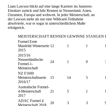
Liam Lawson blickt auf eine lange Karriere im Junioren-
Einsitzer zurück und fuhr Rennen in Neuseeland, Asien,
Ozeanien, Europa und weltweit. In jeder Meisterschaft, an
der Lawson mehr als nur eine Wildcard-Teilnahme
absolvierte, war er sogar in unterschiedlichem Maße
erfolgreich.
MEISTERSCHAFT
RENNEN
GEWINNE
STANGEN
Formel Erste
Manfeild Winterserie
12
1
1
2015
2015/16
Neuseeländische
24
1
0
Formel-1-
Meisterschaft
NZ F1600
Meisterschaftsserie
15
14
5
2016/17
Australische Formel-
4-Meisterschaft
21
5
1
2017
ADAC Formel 4
20
3
3
Meisterschaft 2018