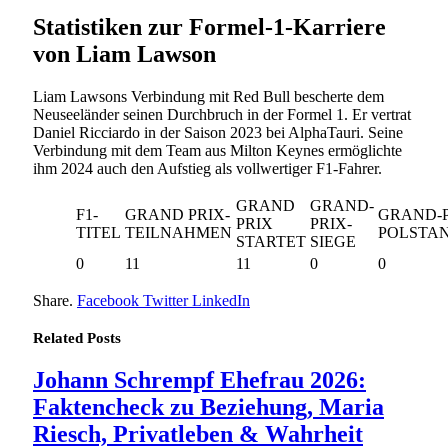
Statistiken zur Formel-1-Karriere
von Liam Lawson
Liam Lawsons Verbindung mit Red Bull bescherte dem
Neuseeländer seinen Durchbruch in der Formel 1. Er vertrat
Daniel Ricciardo in der Saison 2023 bei AlphaTauri. Seine
Verbindung mit dem Team aus Milton Keynes ermöglichte
ihm 2024 auch den Aufstieg als vollwertiger F1-Fahrer.
GRAND
GRAND-
F1-
GRAND PRIX-
GRAND-P
PRIX
PRIX-
TITEL
TEILNAHMEN
POLSTA
STARTET
SIEGE
0
11
11
0
0
Share.
Facebook
Twitter
LinkedIn
Related
Posts
Johann Schrempf Ehefrau 2026:
Faktencheck zu Beziehung, Maria
Riesch, Privatleben & Wahrheit