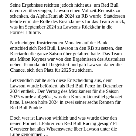
Seine Ergebnisse reichten jedoch nicht aus, um Red Bull
davon zu überzeugen, Lawson einen Vollzeit-Rennsitz zu
schenken, da AlphaTauri ab 2024 zu RB wurde. Stattdessen
kehrte er in die Rolle des Ersatzfahrers für das Team zurück,
was im September 2024 zu Lawsons Rückkehr in die
Formel 1 führte.
Nach einigen frustrierenden Monaten auf der Bank
entschied sich Red Bull, Lawson in den RB zu setzen, den
Ricciardo die ganze Saison über gefahren hatte. Das Team
aus Milton Keynes war von den Ergebnissen des Australiers
neben Tsunoda nicht begeistert und gab Lawson daher die
Chance, sich den Platz für 2025 zu sichern.
Letztendlich zahlte sich diese Entscheidung aus, denn
Lawson wurde befördert, als Red Bull Perez im Dezember
2024 entließ . Der Vertrag des Mexikaners für die Saison
2025 wurde aufgelöst, was den Konstrukteurstitel gekostet
hatte. Lawson holte 2024 in zwei seiner sechs Rennen für
Red Bull Punkte.
Doch wer ist Lawson wirklich und was wurde über den
neuen Formel-1-Fahrer von Red Bull Racing gesagt? F1
Oversteer hat alles Wissenswerte über Lawson unter die
Lupe genommen …