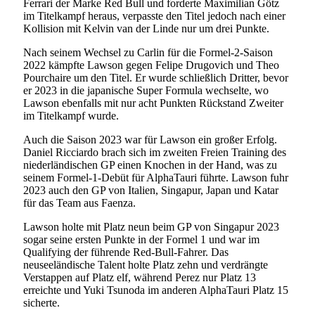
Ferrari der Marke Red Bull und forderte Maximilian Götz
im Titelkampf heraus, verpasste den Titel jedoch nach einer
Kollision mit Kelvin van der Linde nur um drei Punkte.
Nach seinem Wechsel zu Carlin für die Formel-2-Saison
2022 kämpfte Lawson gegen Felipe Drugovich und Theo
Pourchaire um den Titel. Er wurde schließlich Dritter, bevor
er 2023 in die japanische Super Formula wechselte, wo
Lawson ebenfalls mit nur acht Punkten Rückstand Zweiter
im Titelkampf wurde.
Auch die Saison 2023 war für Lawson ein großer Erfolg.
Daniel Ricciardo brach sich im zweiten Freien Training des
niederländischen GP einen Knochen in der Hand, was zu
seinem Formel-1-Debüt für AlphaTauri führte. Lawson fuhr
2023 auch den GP von Italien, Singapur, Japan und Katar
für das Team aus Faenza.
Lawson holte mit Platz neun beim GP von Singapur 2023
sogar seine ersten Punkte in der Formel 1 und war im
Qualifying der führende Red-Bull-Fahrer. Das
neuseeländische Talent holte Platz zehn und verdrängte
Verstappen auf Platz elf, während Perez nur Platz 13
erreichte und Yuki Tsunoda im anderen AlphaTauri Platz 15
sicherte.