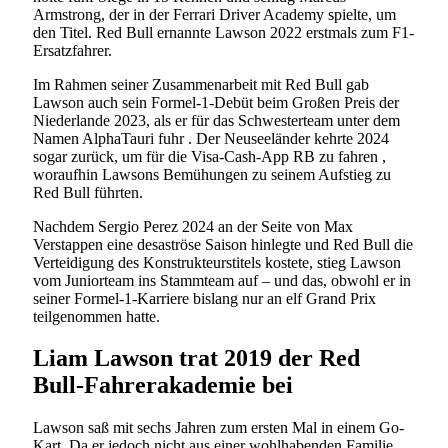
Armstrong, der in der Ferrari Driver Academy spielte, um
den Titel. Red Bull ernannte Lawson 2022 erstmals zum F1-
Ersatzfahrer.
Im Rahmen seiner Zusammenarbeit mit Red Bull gab
Lawson auch sein Formel-1-Debüt beim Großen Preis der
Niederlande 2023, als er für das Schwesterteam unter dem
Namen AlphaTauri fuhr . Der Neuseeländer kehrte 2024
sogar zurück, um für die Visa-Cash-App RB zu fahren ,
woraufhin Lawsons Bemühungen zu seinem Aufstieg zu
Red Bull führten.
Nachdem Sergio Perez 2024 an der Seite von Max
Verstappen eine desaströse Saison hinlegte und Red Bull die
Verteidigung des Konstrukteurstitels kostete, stieg Lawson
vom Juniorteam ins Stammteam auf – und das, obwohl er in
seiner Formel-1-Karriere bislang nur an elf Grand Prix
teilgenommen hatte.
Liam Lawson trat 2019 der Red
Bull-Fahrerakademie bei
Lawson saß mit sechs Jahren zum ersten Mal in einem Go-
Kart. Da er jedoch nicht aus einer wohlhabenden Familie