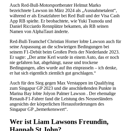
Auch Red-Bull-Motorsportberater Helmut Marko
bezeichnete Lawson im März 2024 als „Ausnahmetalent“,
während er als Ersatzfahrer bei Red Bull und der Visa Cash
App RB spielte. Er beobachtete, wie Yuki Tsunoda und
Daniel Ricciardo Rennplätze bekamen, als RB seinen
Namen von AlphaTauri änderte.
Red-Bull-Teamchef Christian Horner lobte Lawson auch für
seine Anpassung an die schwierigen Bedingungen bei
seinem F1-Debüt beim Großen Preis der Niederlande 2023.
Er sagte: „Der arme Kerl wurde in einem Auto, das er noch
nie gefahren hat, abgehängt, nasse und trockene
Bedingungen, alles wurde auf ihn einprasseln – ich denke,
er hat sich eigentlich ziemlich gut geschlagen.“
Auch für den Sieg gegen Max Verstappen im Qualifying
zum Singapur GP 2023 und die anschließenden Punkte in
Marina Bay lobte Jolyon Palmer Lawson . Der ehemalige
Renault-F1-Fahrer fand die Leistung des Neuseeländers
angesichts der körperlichen Herausforderungen des
Singapur GP „bemerkenswert“.
Wer ist Liam Lawsons Freundin,
Hannah St John?