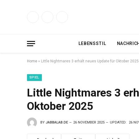
Facebook
Twitter
Instagram
LEBENSSTIL
NACHRIC
Home
»
Little Nightmares 3 erhält neues Update für Oktober 2025
SPIEL
Little Nightmares 3 er
Oktober 2025
BY
JABBALAB.DE
26 NOVEMBER 2025
UPDATED:
26 NO