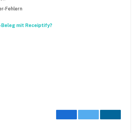
er-Fehlern
y-Beleg mit Receiptify?
Facebook
Twitter
LinkedIn