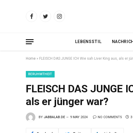
Facebook
Twitter
Instagram
LEBENSSTIL
NACHRIC
Home
»
FLEISCH DAS JUNGE ICH Wie sah Liver King aus, als er jü
BERUHMTHEIT
FLEISCH DAS JUNGE ICH
als er jünger war?
BY
JABBALAB.DE
9 MAY 2024
NO COMMENTS
3