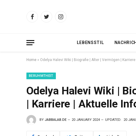
Facebook
Twitter
Instagram
LEBENSSTIL
NACHRIC
Home
»
Odelya Halevi Wiki | Biografie | Alter | Vermögen | Karriere
BERUHMTHEIT
Odelya Halevi Wiki | Bi
| Karriere | Aktuelle Inf
BY
JABBALAB.DE
20 JANUARY 2024
UPDATED:
20 JAN