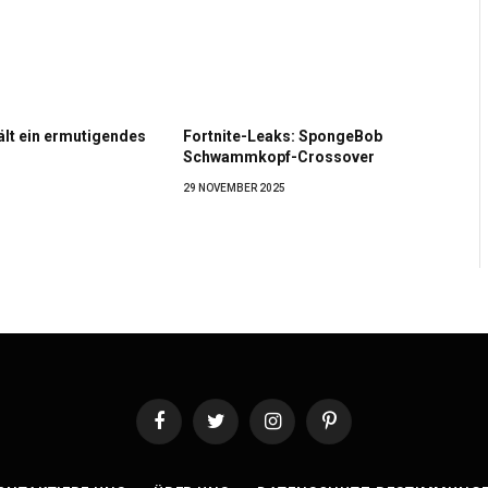
ält ein ermutigendes
Fortnite-Leaks: SpongeBob
Schwammkopf-Crossover
29 NOVEMBER 2025
Facebook
Twitter
Instagram
Pinterest