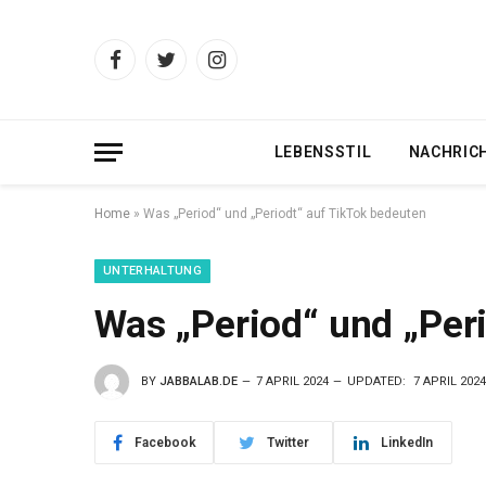
Facebook
Twitter
Instagram
LEBENSSTIL
NACHRIC
Home
»
Was „Period“ und „Periodt“ auf TikTok bedeuten
UNTERHALTUNG
Was „Period“ und „Per
BY
JABBALAB.DE
7 APRIL 2024
UPDATED:
7 APRIL 2024
Facebook
Twitter
LinkedIn