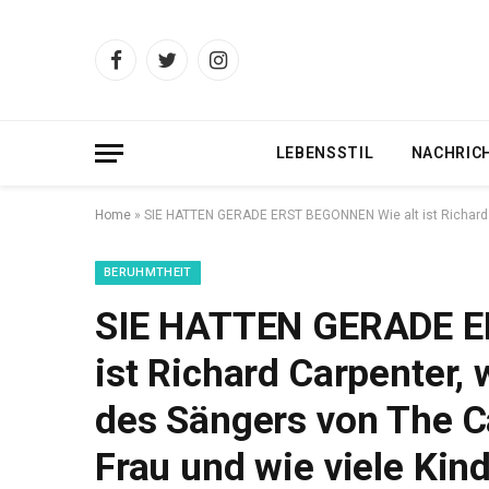
Facebook
Twitter
Instagram
LEBENSSTIL
NACHRIC
Home
»
SIE HATTEN GERADE ERST BEGONNEN Wie alt ist Richard Ca
BERUHMTHEIT
SIE HATTEN GERADE E
ist Richard Carpenter,
des Sängers von The Ca
Frau und wie viele Kind