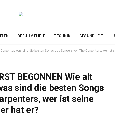
HTEN
BERUHMTHEIT
TECHNIK
GESUNDHEIT
U
rpenter, was sind die besten Songs des Sängers von The Carpenters, wer ist sei
RST BEGONNEN Wie alt
 was sind die besten Songs
rpenters, wer ist seine
er hat er?