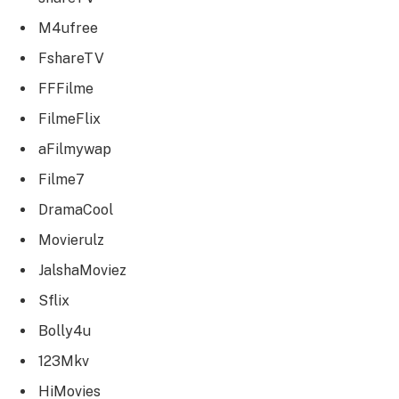
M4ufree
FshareTV
FFFilme
FilmeFlix
aFilmywap
Filme7
DramaCool
Movierulz
JalshaMoviez
Sflix
Bolly4u
123Mkv
HiMovies