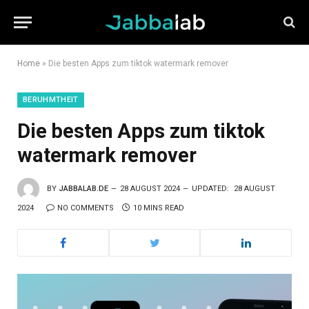
Home
»
Die besten Apps zum tiktok watermark remover
BERUHMTHEIT
Die besten Apps zum tiktok
watermark remover
BY
JABBALAB.DE
28 AUGUST 2024
UPDATED:
28 AUGUST
2024
NO COMMENTS
10 MINS READ