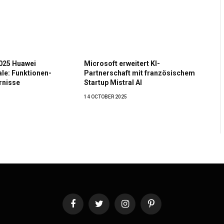
2025 Huawei
Microsoft erweitert KI-
le: Funktionen-
Partnerschaft mit französischem
rnisse
Startup Mistral AI
14 OCTOBER 2025
Facebook
Twitter
Instagram
Pinterest