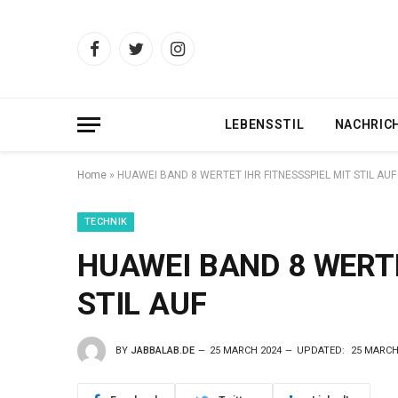
Facebook
Twitter
Instagram
LEBENSSTIL
NACHRIC
Home
»
HUAWEI BAND 8 WERTET IHR FITNESSSPIEL MIT STIL AUF
TECHNIK
HUAWEI BAND 8 WERTE
STIL AUF
BY
JABBALAB.DE
25 MARCH 2024
UPDATED:
25 MARCH