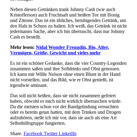
Neben diesen Getränken trank Johnny Cash (wie auch
Kristofferson) auch Fruchtsaft und heißen Tee mit Honig
und Zitrone. Das ist ein übliches, beruhigendes Getränk, um
den Hals in Schuss zu halten. Ich weiß, das Getränk ist nicht
jedermanns Sache, aber ich bin überrascht, dass nur Johnny
Cash es bestellt.
Mehr lesen:
Nidal Wonder Freundin, Bio, Alter,
Vermögen, Größe, Gewicht und vieles mehr
Es ist ein schöner Gedanke, dass die vier Country-Legenden
zusammen saßen und ihre Softdrinks und Obst genossen.
Ich kann mir Willie Nelson ohne einen Blunt in der Hand
nicht vorstellen, und das Bild, wie er Obst genießt, ist
irgendwie amüsant.
Das soll nicht heißen, dass sie nicht zusammen gefeiert
haben, obwohl es mich nicht wirklich überraschen würde.
Da die meisten schon vor der Bandgründung versuchten
oder es bereits getan hatten, mit dem Trinken und Drogen
aufzuhören, stelle ich mir vor, dass sie auch als eine Art
Selbsthilfegruppe fungierten.
Share.
Facebook
Twitter
LinkedIn